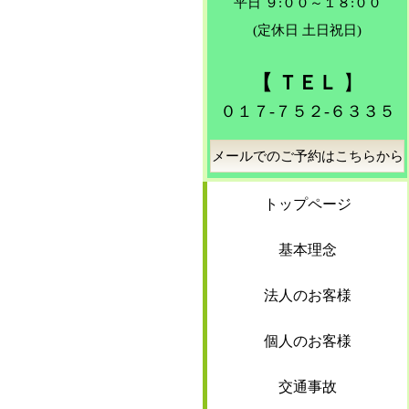
平日 ９:００～１８:００
(定休日 土日祝日)
【 ＴＥＬ
】
０１７-７５２-６３３５
メールでのご予約はこちらから
トップページ
基本理念
法人のお客様
個人のお客様
交通事故