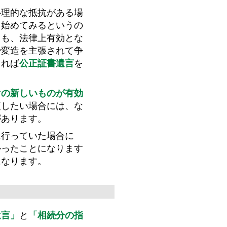
心理的な抵抗がある場
ら始めてみるというの
ても、法律上有効とな
や変造を主張されて争
きれば
公正証書遺言
を
。
けの新しいものが有効
更したい場合には、な
があります。
に行っていた場合に
かったことになります
になります。
遺言」
と
「相続分の指