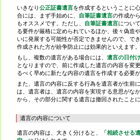
いきなり
公正証書遺言
を作成するということに
合には、まず手始めに、
自筆証書遺言
の作成か
もオススメです。ただし、
自筆証書遺言
につい
る要件が厳格に定められているほか、後々偽造
いに発展する可能性が否定できませんので、で
作成された方が紛争防止には効果的といえます
もし、複数の遺言がある場合には、
遺言の日付
となりますので、前に作成した遺言の内容を変
るべく早めに新たな内容の遺言を作成する必要
また、遺言の内容に反する行為を遺言者が生前
は、遺言者は、遺言の内容を実現する意思がな
から、その部分に関する遺言は撤回されたこと
遺言の内容について
遺言の内容は、大きく分けると、
「相続させる