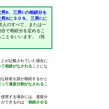
次男B、三男Cの相続分を
男Bに３０％、三男Cに
続人のすべて、または一
割合で相続分を定めるこ
ることをいいます。（民
ことが記載されていた場合に
って相続がなされる
ことにな
的な財産を誰が相続するかと
従って遺産分割がなされる
こ
を侵害する場合には、遺留分
とができるのは「
相続させる