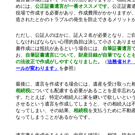
めには、
公正証書遺言が一番オススメです
。公正証書
役場で作成する必要があり、作成費用がかかりますが
造されたとかのトラブルの発生を防止できるメリット
ただし、公証人のほかに、証人２名が必要となり、ご
しなければならない心理的負担は決して小さくありま
書作成には抵抗があるという場合には、
自筆証書遺言
お、
自筆証書遺言
について、財産目録が自筆でなくとも
の法改正で作成がしやすくなりました。
（
法務省ＨＰ
ールが変わります」
を参照）
最後に、遺言を作成する場合には、遺産を受け取った
相続税
についても配慮する必要があることを是非忘れ
す。たとえば、特定の相続人に家を継いで欲しいとい
させるという遺言を作成してしまうと、その相続人は
なってしまい、その結果、
相続税
を支払うために不動
なってしまうことがあるからです。