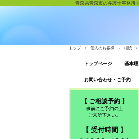
青森県青森市の弁護士事務所
トップ
›
個人のお客様
›
相続
›
トップページ
基本理
お問い合わせ・ご予約
【 ご相談予約 】
事前にご予約の上
ご来所下さい。
【 受付時間
】