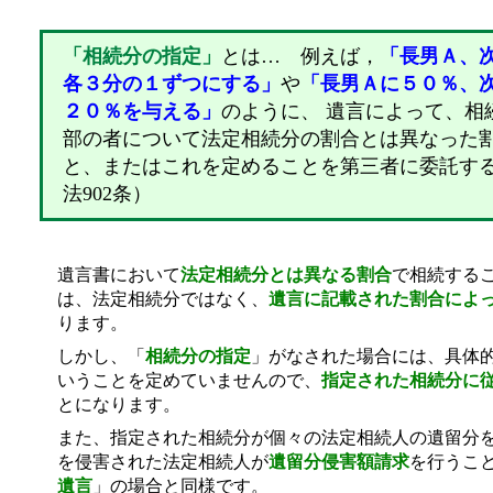
「相続分の指定」
とは… 例えば，
「長男Ａ、
各３分の１ずつにする」
や
「長男Ａに５０％、次
２０％を与える」
のように、 遺言によって、相
部の者について法定相続分の割合とは異なった
と、またはこれを定めることを第三者に委託す
法902条）
遺言書において
法定相続分とは異なる割合
で相続する
は、法定相続分ではなく、
遺言に記載された割合によ
ります。
しかし、「
相続分の指定
」がなされた場合には、具体
いうことを定めていませんので、
指定された相続分に
とになります。
また、指定された相続分が個々の法定相続人の遺留分
を侵害された法定相続人が
遺留分侵害額請求
を行うこ
遺言
」の場合と同様です。