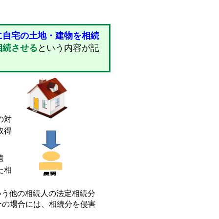
に自宅の土地・建物を相続
相続させる
という内容が記
の対
取得
遺
た相
いう他の相続人の法定相続分
その場合には、相続分を侵害