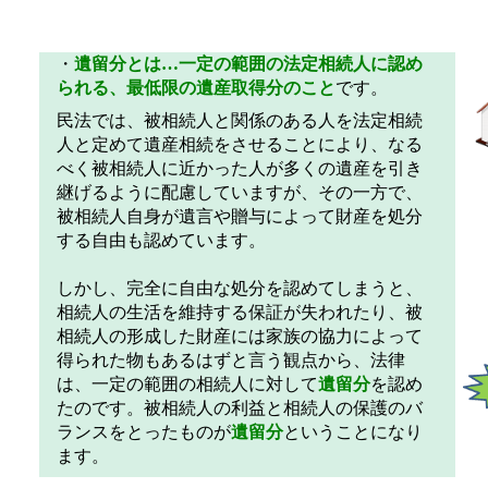
・
遺留分とは…
一定の範囲の法定相続人に認め
られる、最低限の遺産取得分のこと
です。
民法では、被相続人と関係のある人を法定相続
人と定めて遺産相続をさせることにより、なる
べく被相続人に近かった人が多くの遺産を引き
継げるように配慮していますが、その一方で、
被相続人自身が遺言や贈与によって財産を処分
する自由も認めています。
しかし、完全に自由な処分を認めてしまうと、
相続人の生活を維持する保証が失われたり、被
相続人の形成した財産には家族の協力によって
得られた物もあるはずと言う観点から、法律
は、一定の範囲の相続人に対して
遺留分
を認め
たのです。被相続人の利益と相続人の保護のバ
ランスをとったものが
遺留分
ということになり
ます。