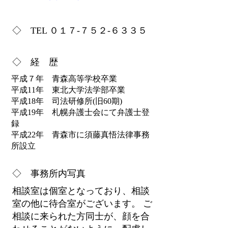
◇ TEL ０１７-７５２-６３３５
◇ 経 歴
平成
７年 青森高等学校卒業
平成11年 東北大学法学部卒業
平成18年 司法研修所(旧60期)
平成19年 札幌弁護士会にて弁護士登
録
平成22年
青森市に須藤真悟法律事務
所設立
◇ 事務所内写真
相談室は個室となっており、相談
室の他に待合室がございます。 ご
相談に来られた方同士が、顔を合